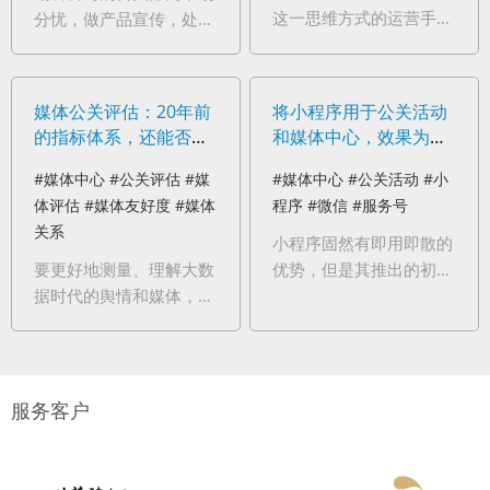
这一思维方式的运营手
分忧，做产品宣传，处理
段。将年度公关计划中节
竞争对手的舆情攻势，解
点事件，用日历方式提前
决刺头消费者的网上控
几个月甚至一年，提供给
诉。但还是存在屏障，因
媒体公关评估：20年前
将小程序用于公关活动
媒体，更方便将自身资讯
为这些工作都没有下沉到
的指标体系，还能否照
和媒体中心，效果为何
“融入”到媒体自身选题
销售一线。
亮大数据时代的现实？
未达预期？
中，互不干扰，但又互惠
#媒体中心
#公关评估
#媒
#媒体中心
#公关活动
#小
互利，或许才是公关真正
体评估
#媒体友好度
#媒体
程序
#微信
#服务号
高级的方式。
关系
小程序固然有即用即散的
要更好地测量、理解大数
优势，但是其推出的初衷
据时代的舆情和媒体，就
则是：打通线上线下的营
必须对现有评估指标体系
销场景，帮商家聚集人
进行升级。首先，必须从
气，方便消费者产生购买
只计算“多少”，升级到真
需要时，可以很快找到商
正衡量“好坏”。其次，必
家。而媒体记者与一般消
服务客户
须从简单数量层面的“统
费者，在应用特征上是截
计”，升级到价值维度的
然不同的。
“评估”。